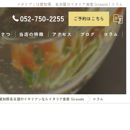
イタリアンは愛知県、名古屋のイタリア食堂 Girasole | コラム
052-750-2255
ご予約はこちら
いさつ
当店の特徴
アクセス
ブログ
コラム
ランチ
ディナー
子連れ
パスタ
愛知県名古屋のイタリアンならイタリア食堂 Girasole
コラム
おしゃれ