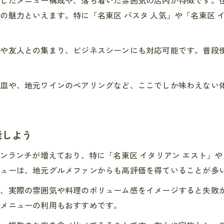
名東区イタリアンで過ごす特別なランチ時間
の魅力といえます。特に「名東区 パスタ 人気」や「名東区 
女子会におすすめ名東区のイタリアン事情
名東区イタリアン選びのポイント徹底解説
族や友人との集まり、ビジネスシーンにも対応可能です。普段
失敗しない名東区イタリアンランチの選び方
イタリアン選びで重視すべき名東区の特徴
一皿や、地元ワインのペアリングなど、ここでしか味わえない
ランチやディナーで選ぶ名東区イタリアン
名東区イタリアン個室や人気ランチの活用法
イタリアンランチを満喫するための名東区攻略
能しよう
ンランチが増えており、特に「名東区 イタリアン エスト」や
ニューは、地元グルメファンからも高評価を得ていることが多
し、実際の雰囲気や料理のボリューム感をイメージすると失敗
トメニューの利用もおすすめです。