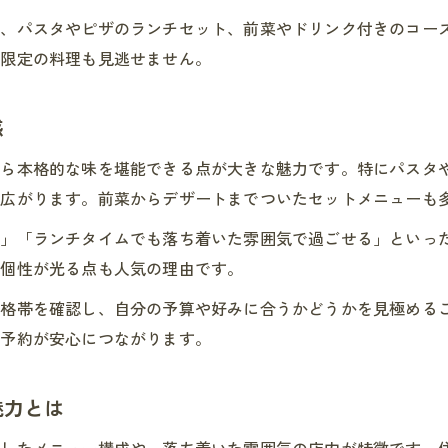
は、パスタやピザのランチセット、前菜やドリンク付きのコー
イタリアン好きが通う名東区の隠れた名店
節限定の料理も見逃せません。
名東区で見つけるイタリアンの新しい楽しみ方
お得なイタリアンランチを名東区で体験しよう
感
名東区で見つける満足度高いイタリアン
満足度重視のイタリアンランチ選び名東区編
がら本格的な味を堪能できる点が大きな魅力です。特にパスタ
も広がります。前菜からデザートまでついたセットメニューも
口コミで人気の名東区イタリアンを徹底調査
イタリアンランチで感じる名東区の満足ポイント
る」「ランチタイムでも落ち着いた雰囲気で過ごせる」といっ
名東区で評判のイタリアンを見極めるコツ
の個性が光る点も人気の理由です。
イタリアン好きも納得の名東区ランチ体験
価格帯を確認し、自分の予算や好みに合うかどうかを見極める
家族や友人と楽しむ名東区のイタリアン
や予約が安心につながります。
家族と楽しむ名東区のイタリアンランチ特集
友人とシェアしたいイタリアン名東区の魅力
魅力とは
個室ありイタリアンで名東区ランチを満喫
かしたメニュー構成や、落ち着いた雰囲気の店内が特徴です。