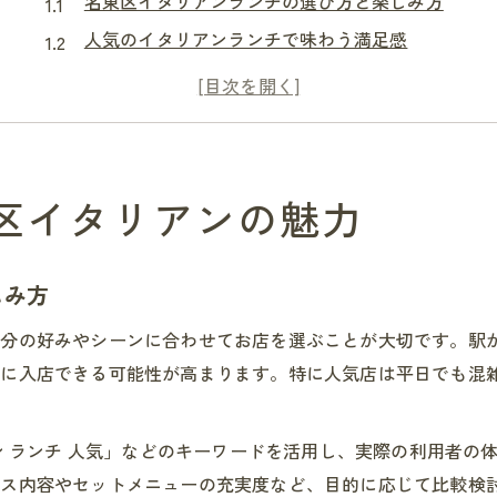
名東区イタリアンランチの選び方と楽しみ方
人気のイタリアンランチで味わう満足感
イタリアンで感じる名東区ならではの魅力とは
話題のイタリアンランチを名東区で堪能しよう
名東区イタリアンランチのおすすめポイント
パスタ好きが注目する名東区イタリアン
区イタリアンの魅力
イタリアンパスタの人気店を名東区で探すコツ
名東区で注目のイタリアンパスタランチ情報
しみ方
パスタ好き必見の名東区イタリアン事情
自分の好みやシーンに合わせてお店を選ぶことが大切です。駅
イタリアンで味わう名東区の絶品パスタ体験
ズに入店できる可能性が高まります。特に人気店は平日でも混
名東区パスタランチで楽しむ本格イタリアン
イタリアンを楽しむなら名東区が穴場
アン ランチ 人気」などのキーワードを活用し、実際の利用者
名東区でイタリアンを選ぶべき理由と魅力
ース内容やセットメニューの充実度など、目的に応じて比較検
穴場イタリアンランチでゆったり過ごす方法