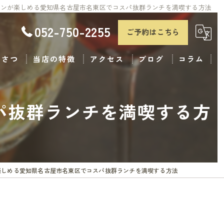
アンが楽しめる愛知県名古屋市名東区でコスパ抜群ランチを満喫する方法
052-750-2255
ご予約はこちら
いさつ
当店の特徴
アクセス
ブログ
コラム
ランチ
パ抜群ランチを満喫する方
ディナー
子連れ
パスタ
楽しめる愛知県名古屋市名東区でコスパ抜群ランチを満喫する方法
おしゃれ